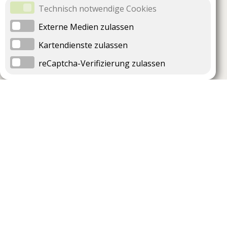
Technisch notwendige Cookies
Externe Medien zulassen
Kartendienste zulassen
reCaptcha-Verifizierung zulassen
Unternehmen
Support
Über uns
Impressum
Häufig gestellte Fragen
AGB und Datenschutz
Verträge hier kündigen