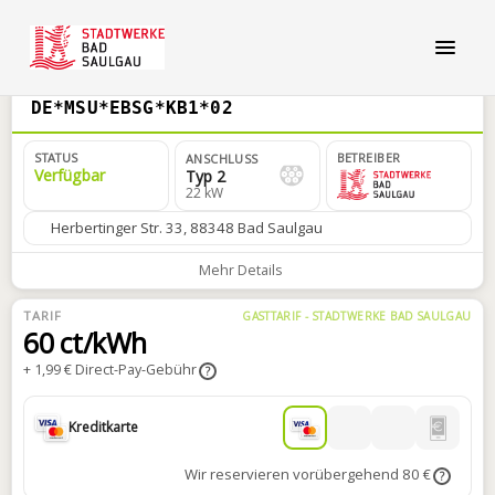
DE*MSU*EBSG*KB1*02
STATUS
BETREIBER
ANSCHLUSS
Verfügbar
Typ 2
22 kW
Herbertinger Str. 33, 88348 Bad Saulgau
Mehr Details
TARIF
GASTTARIF - STADTWERKE BAD SAULGAU
60 ct/kWh
+ 1,99 € Direct-Pay-Gebühr
?
Kreditkarte
Wir reservieren vorübergehend 80 €
?